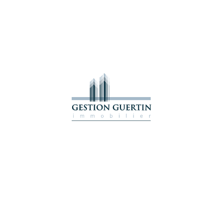
A
Logements
Bâtiments
Nous
propos
résidentiels
commerciaux
joindre